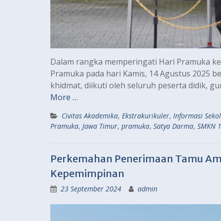
Dalam rangka memperingati Hari Pramuka k
Pramuka pada hari Kamis, 14 Agustus 2025 b
khidmat, diikuti oleh seluruh peserta didik,
More …
Civitas Akademika
,
Ekstrakurikuler
,
Informasi Seko
Pramuka
,
Jawa Timur
,
pramuka
,
Satya Darma
,
SMKN 1
Perkemahan Penerimaan Tamu Amb
Kepemimpinan
23 September 2024
admin