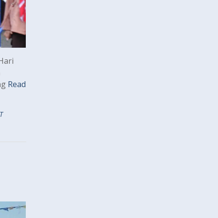
Hari
n
ang
Read
T