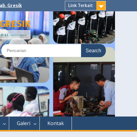
ab. Gresik
Link Terkait
GRESIK
ntansi ———–
Search
for:
Galeri
Kontak