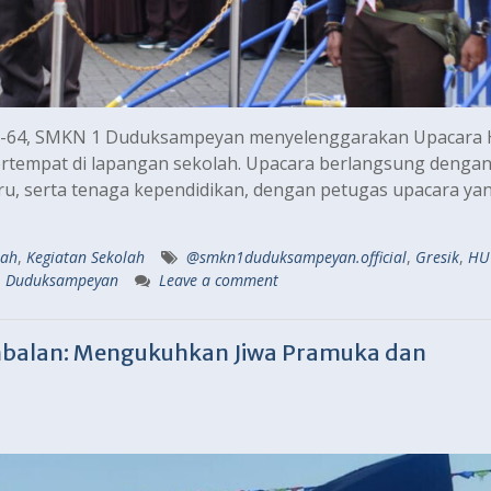
e-64, SMKN 1 Duduksampeyan menyelenggarakan Upacara 
ertempat di lapangan sekolah. Upacara berlangsung denga
 guru, serta tenaga kependidikan, dengan petugas upacara y
lah
,
Kegiatan Sekolah
@smkn1duduksampeyan.official
,
Gresik
,
HU
 Duduksampeyan
Leave a comment
alan: Mengukuhkan Jiwa Pramuka dan