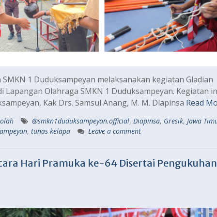
ka SMKN 1 Duduksampeyan melaksanakan kegiatan Gladian
di Lapangan Olahraga SMKN 1 Duduksampeyan. Kegiatan in
sampeyan, Kak Drs. Samsul Anang, M. M. Diapinsa
Read Mo
kolah
@smkn1duduksampeyan.official
,
Diapinsa
,
Gresik
,
Jawa Tim
sampeyan
,
tunas kelapa
Leave a comment
ara Hari Pramuka ke-64 Disertai Pengukuhan