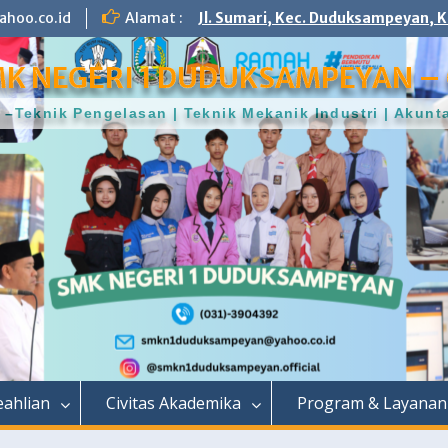
hoo.co.id
Alamat :
Jl. Sumari, Kec. Duduksampeyan, K
K NEGERI 1 DUDUKSAMPEYAN – 
–Teknik Pengelasan | Teknik Mekanik Industri | Aku
ahlian
Civitas Akademika
Program & Layanan