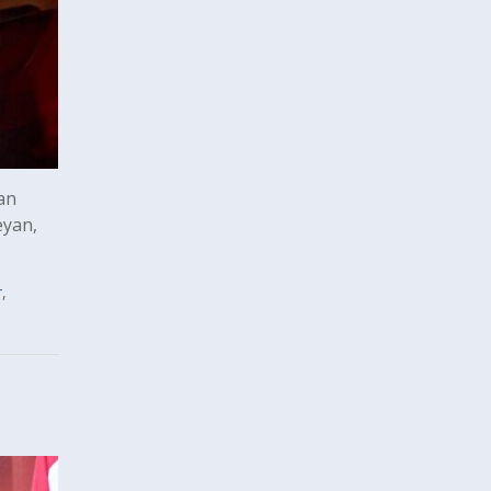
an
eyan,
r
,