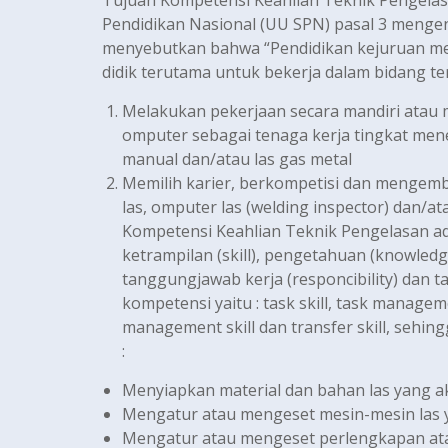
Tujuan Kompetensi Keahlian Teknik Pengela
Pendidikan Nasional (UU SPN) pasal 3 mengen
menyebutkan bahwa “Pendidikan kejuruan m
didik terutama untuk bekerja dalam bidang te
Melakukan pekerjaan secara mandiri atau 
omputer sebagai tenaga kerja tingkat mene
manual dan/atau las gas metal
Memilih karier, berkompetisi dan mengemba
las, omputer las (welding inspector) dan/a
Kompetensi Keahlian Teknik Pengelasan ad
ketrampilan (skill), pengetahuan (knowledge
tanggungjawab kerja (responcibility) dan 
kompetensi yaitu : task skill, task manage
management skill dan transfer skill, sehi
:
Menyiapkan material dan bahan las yang 
Mengatur atau mengeset mesin-mesin las 
Mengatur atau mengeset perlengkapan ata