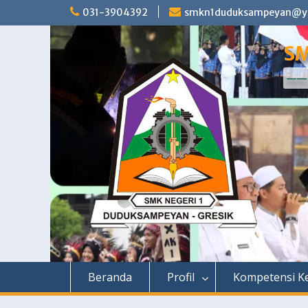
Skip
031-3904392
smkn1duduksampeyan@ya
to
content
SM
—— 
Beranda
Profil
Kompetensi Ke