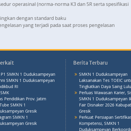
edur operasinal (norma-norma K3 dan 5R serta spesifikasi
ingkan dengan standard baku
engelasan yang terjadi pada saat proses pengelasan
erkait
Berita Terbaru
 P1 SMKN 1 Duduksampeyan
SMKN 1 Duduksampeyan
mni SMKN 1 Duduksampeyan
Laksanakan Tes TOEIC unt
dikbud RI
Tingkatkan Daya Saing Lul
PSMK
Perluas Wawasan Karier, S
s Pendidikan Prov. Jatim
SMKN 1 Duduksampeyan Iku
Tube SMKN 1
Fair Disnaker 2026 Kabupa
uksampeyan Gresik
Gresik
tagram SMKN 1
Perkuat Persiapan Sertifikas
uksampeyan Gresik
Kompetensi, SMKN 1
Duduksampeyan Berkoordi