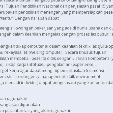
san secara umum mengacu pada isi Undang-undang Sistem
ai Tujuan Pendidikan Nasional dan penjelasan pasal 15 ya
erupakan pendidikan menengah yang mempersiapkan pese
rtentu”. Dengan harapan dapat :
mengisi lowongan pekerjaan yang ada di dunia usaha dan d
ngah dalam keahlian mengelas dengan proses las busur lis
ngkan sikap omputer al dalam keahlian teknik las (juru/o
tau rekayasa las (welding omputer). Secara khusus tujuan
alah membekali peserta didik dengan 6 ranah kompetensi ya
), sikap kerja (attitude), pengalaman (experience),
target kerja agar dapat mengimplementasikan 5 dimensi
ment skill, contingency management skill, environment
ngga menjadi individu ( omput pengelasan) yang kompeten da
akan digunakan
yang akan digunakan
u peralatan las yang akan digunakan