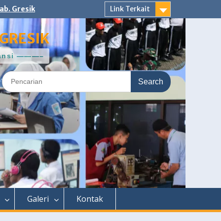
ab. Gresik
Link Terkait
GRESIK
ntansi ———–
Search
for:
Galeri
Kontak