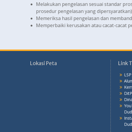
Melakukan pengelasan sesuai standar pros
prosedur pengelasan yang dipersyaratkan)
Memeriksa hasil pengelasan dan memband
Memperbaiki kerusakan atau cacat-cacat p
Lokasi Peta
Link T
LSP
Alu
Kem
Dit
Dina
You
Dud
Ins
Dud