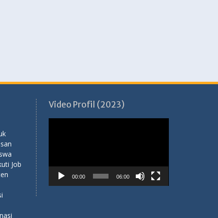
Video Profil (2023)
Pemutar
Video
uk
usan
iswa
ti Job
ten
00:00
06:00
i
nasi