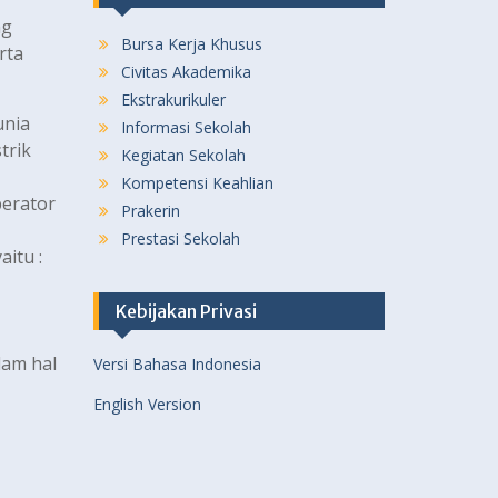
ng
Bursa Kerja Khusus
rta
Civitas Akademika
Ekstrakurikuler
unia
Informasi Sekolah
trik
Kegiatan Sekolah
Kompetensi Keahlian
perator
Prakerin
Prestasi Sekolah
itu :
Kebijakan Privasi
lam hal
Versi Bahasa Indonesia
English Version