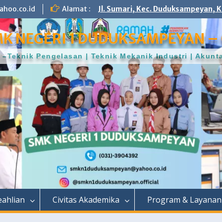
hoo.co.id
Alamat :
Jl. Sumari, Kec. Duduksampeyan, K
K NEGERI 1 DUDUKSAMPEYAN – 
–Teknik Pengelasan | Teknik Mekanik Industri | Aku
ahlian
Civitas Akademika
Program & Layanan