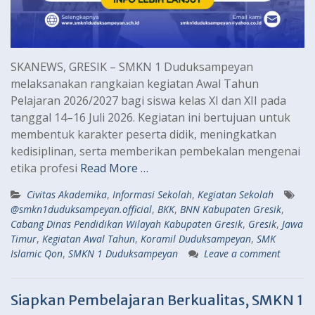
SKANEWS, GRESIK – SMKN 1 Duduksampeyan
melaksanakan rangkaian kegiatan Awal Tahun
Pelajaran 2026/2027 bagi siswa kelas XI dan XII pada
tanggal 14–16 Juli 2026. Kegiatan ini bertujuan untuk
membentuk karakter peserta didik, meningkatkan
kedisiplinan, serta memberikan pembekalan mengenai
etika profesi
Read More …
Civitas Akademika
,
Informasi Sekolah
,
Kegiatan Sekolah
@smkn1duduksampeyan.official
,
BKK
,
BNN Kabupaten Gresik
,
Cabang Dinas Pendidikan Wilayah Kabupaten Gresik
,
Gresik
,
Jawa
Timur
,
Kegiatan Awal Tahun
,
Koramil Duduksampeyan
,
SMK
Islamic Qon
,
SMKN 1 Duduksampeyan
Leave a comment
Siapkan Pembelajaran Berkualitas, SMKN 1