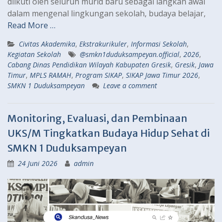
diikuti oleh seluruh murid baru sebagai langkah awal
dalam mengenal lingkungan sekolah, budaya belajar,
Read More …
Civitas Akademika
,
Ekstrakurikuler
,
Informasi Sekolah
,
Kegiatan Sekolah
@smkn1duduksampeyan.official
,
2026
,
Cabang Dinas Pendidikan Wilayah Kabupaten Gresik
,
Gresik
,
Jawa
Timur
,
MPLS RAMAH
,
Program SIKAP
,
SIKAP Jawa Timur 2026
,
SMKN 1 Duduksampeyan
Leave a comment
Monitoring, Evaluasi, dan Pembinaan
UKS/M Tingkatkan Budaya Hidup Sehat di
SMKN 1 Duduksampeyan
24 Juni 2026
admin