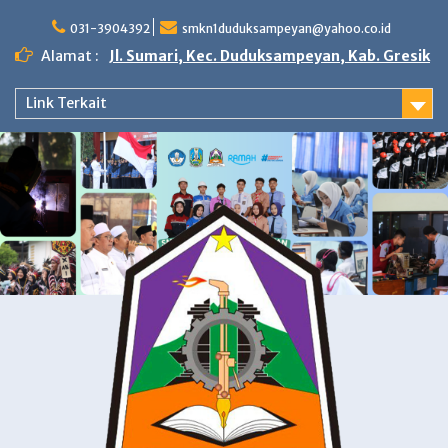
Skip
to
031-3904392
smkn1duduksampeyan@yahoo.co.id
content
Alamat :
Jl. Sumari, Kec. Duduksampeyan, Kab. Gresik
Link Terkait