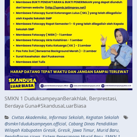
SMKN 1 DuduksampeyanBerakhlak, Berprestasi,
Berdaya Guna#SkandusaLuarBiasa
Civitas Akademika
,
Informasi Sekolah
,
Kegiatan Sekolah
@smkn1duduksampeyan.official
,
Cabang Dinas Pendidikan
Wilayah Kabupaten Gresik
,
Gresik
,
Jawa Timur
,
Murid Baru
,
Pendaftaran siswa
,
Sistem Penerimaan Murid Baru
,
SMKN 1