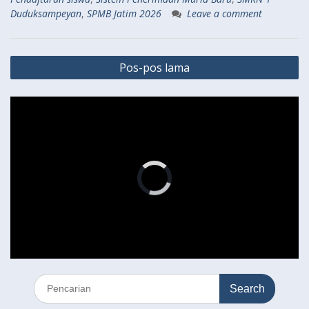
Duduksampeyan
,
SPMB Jatim 2026
Leave a comment
Navigasi
Pos-pos lama
pos
Search
for: