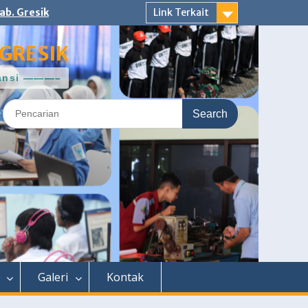
ab. Gresik
Link Terkait
GRESIK
ntansi ———–
Search
for:
Galeri
Kontak