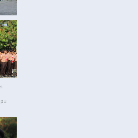
n
mpu