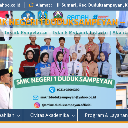
hoo.co.id
Alamat :
Jl. Sumari, Kec. Duduksampeyan, K
K NEGERI 1 DUDUKSAMPEYAN – 
–Teknik Pengelasan | Teknik Mekanik Industri | Aku
ahlian
Civitas Akademika
Program & Layanan