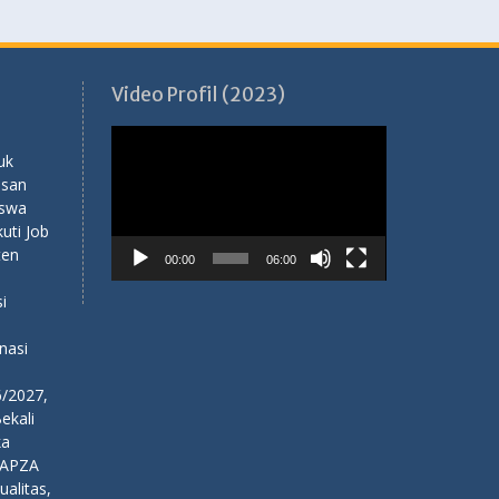
Video Profil (2023)
Pemutar
Video
uk
usan
iswa
ti Job
ten
00:00
06:00
i
nasi
6/2027,
ekali
ka
NAPZA
alitas,