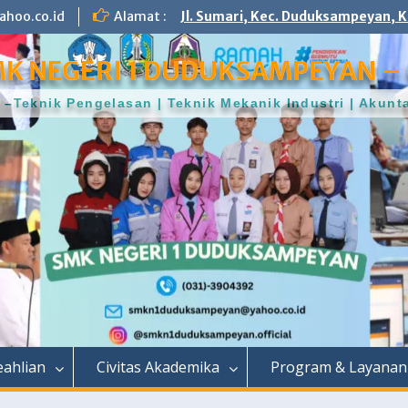
hoo.co.id
Alamat :
Jl. Sumari, Kec. Duduksampeyan, K
K NEGERI 1 DUDUKSAMPEYAN – 
–Teknik Pengelasan | Teknik Mekanik Industri | Aku
ahlian
Civitas Akademika
Program & Layanan