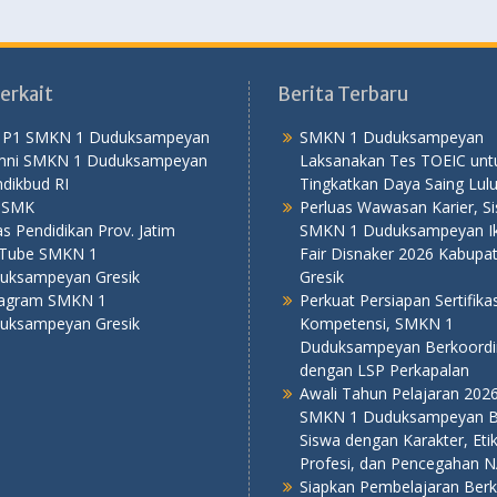
erkait
Berita Terbaru
 P1 SMKN 1 Duduksampeyan
SMKN 1 Duduksampeyan
mni SMKN 1 Duduksampeyan
Laksanakan Tes TOEIC unt
dikbud RI
Tingkatkan Daya Saing Lul
PSMK
Perluas Wawasan Karier, S
s Pendidikan Prov. Jatim
SMKN 1 Duduksampeyan Iku
Tube SMKN 1
Fair Disnaker 2026 Kabupa
uksampeyan Gresik
Gresik
tagram SMKN 1
Perkuat Persiapan Sertifikas
uksampeyan Gresik
Kompetensi, SMKN 1
Duduksampeyan Berkoordi
dengan LSP Perkapalan
Awali Tahun Pelajaran 202
SMKN 1 Duduksampeyan B
Siswa dengan Karakter, Eti
Profesi, dan Pencegahan 
Siapkan Pembelajaran Berku