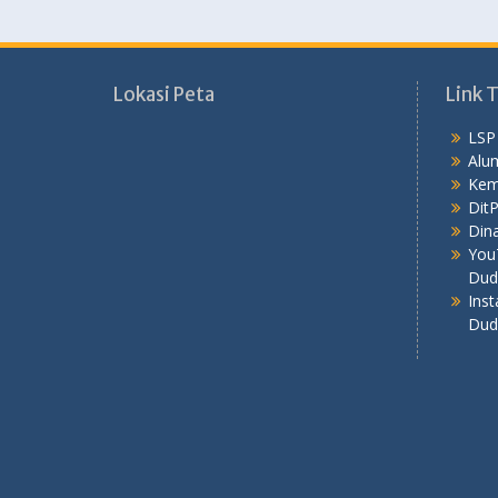
Lokasi Peta
Link T
LSP
Alu
Kem
Dit
Dina
You
Dud
Ins
Dud