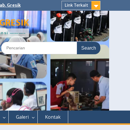
ab. Gresik
Link Terkait
GRESIK
ntansi ———–
Search
for:
Galeri
Kontak