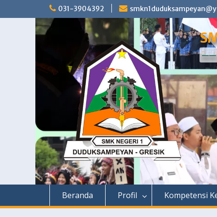
Skip
031-3904392
smkn1duduksampeyan@ya
to
content
SM
—— 
Beranda
Profil
Kompetensi Ke