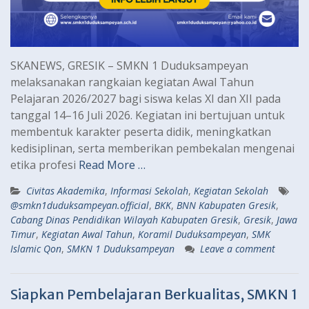
SKANEWS, GRESIK – SMKN 1 Duduksampeyan
melaksanakan rangkaian kegiatan Awal Tahun
Pelajaran 2026/2027 bagi siswa kelas XI dan XII pada
tanggal 14–16 Juli 2026. Kegiatan ini bertujuan untuk
membentuk karakter peserta didik, meningkatkan
kedisiplinan, serta memberikan pembekalan mengenai
etika profesi
Read More …
Civitas Akademika
,
Informasi Sekolah
,
Kegiatan Sekolah
@smkn1duduksampeyan.official
,
BKK
,
BNN Kabupaten Gresik
,
Cabang Dinas Pendidikan Wilayah Kabupaten Gresik
,
Gresik
,
Jawa
Timur
,
Kegiatan Awal Tahun
,
Koramil Duduksampeyan
,
SMK
Islamic Qon
,
SMKN 1 Duduksampeyan
Leave a comment
Siapkan Pembelajaran Berkualitas, SMKN 1