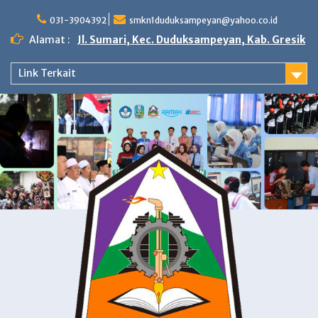
Skip
to
031-3904392
smkn1duduksampeyan@yahoo.co.id
content
Alamat :
Jl. Sumari, Kec. Duduksampeyan, Kab. Gresik
Link Terkait