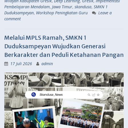
Wilayah Kabupaten Gresik
,
Deep Learning
,
Gresik
,
Implementasi
Pembelajaran Mendalam
,
Jawa Timur
,
skandusa
,
SMKN 1
Duduksampeyan
,
Workshop Peningkatan Guru
Leave a
comment
Melalui MPLS Ramah, SMKN 1
Duduksampeyan Wujudkan Generasi
Berkarakter dan Peduli Ketahanan Pangan
17 Juli 2026
admin