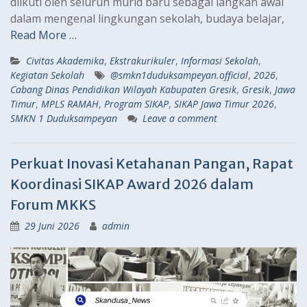
diikuti oleh seluruh murid baru sebagai langkah awal
dalam mengenal lingkungan sekolah, budaya belajar,
Read More …
Civitas Akademika
,
Ekstrakurikuler
,
Informasi Sekolah
,
Kegiatan Sekolah
@smkn1duduksampeyan.official
,
2026
,
Cabang Dinas Pendidikan Wilayah Kabupaten Gresik
,
Gresik
,
Jawa
Timur
,
MPLS RAMAH
,
Program SIKAP
,
SIKAP Jawa Timur 2026
,
SMKN 1 Duduksampeyan
Leave a comment
Perkuat Inovasi Ketahanan Pangan, Rapat
Koordinasi SIKAP Award 2026 dalam
Forum MKKS
29 Juni 2026
admin