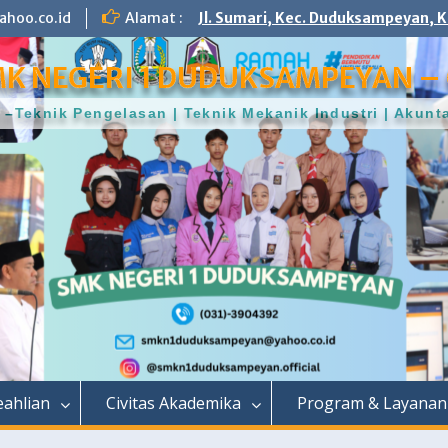
hoo.co.id
Alamat :
Jl. Sumari, Kec. Duduksampeyan, K
K NEGERI 1 DUDUKSAMPEYAN – 
–Teknik Pengelasan | Teknik Mekanik Industri | Aku
ahlian
Civitas Akademika
Program & Layanan