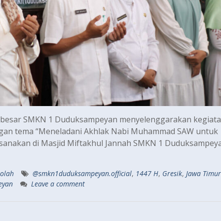
ga besar SMKN 1 Duduksampeyan menyelenggarakan kegiat
gan tema “Meneladani Akhlak Nabi Muhammad SAW untuk
aksanakan di Masjid Miftakhul Jannah SMKN 1 Duduksampey
kolah
@smkn1duduksampeyan.official
,
1447 H
,
Gresik
,
Jawa Timur
eyan
Leave a comment