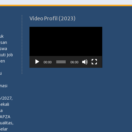
Video Profil (2023)
Pemutar
Video
uk
usan
iswa
ti Job
ten
00:00
06:00
i
nasi
6/2027,
ekali
ka
NAPZA
alitas,
elar