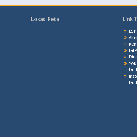
Lokasi Peta
Link T
LSP
Alu
Kem
Dit
Dina
You
Dud
Ins
Dud