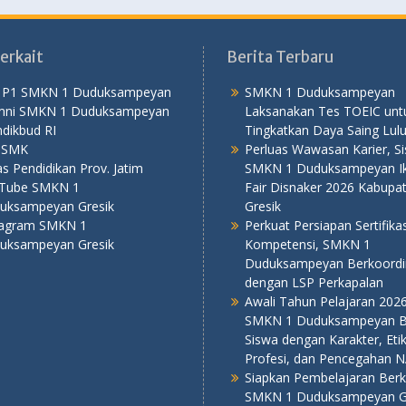
erkait
Berita Terbaru
 P1 SMKN 1 Duduksampeyan
SMKN 1 Duduksampeyan
mni SMKN 1 Duduksampeyan
Laksanakan Tes TOEIC unt
dikbud RI
Tingkatkan Daya Saing Lul
PSMK
Perluas Wawasan Karier, S
s Pendidikan Prov. Jatim
SMKN 1 Duduksampeyan Iku
Tube SMKN 1
Fair Disnaker 2026 Kabupa
uksampeyan Gresik
Gresik
tagram SMKN 1
Perkuat Persiapan Sertifikas
uksampeyan Gresik
Kompetensi, SMKN 1
Duduksampeyan Berkoordi
dengan LSP Perkapalan
Awali Tahun Pelajaran 202
SMKN 1 Duduksampeyan B
Siswa dengan Karakter, Eti
Profesi, dan Pencegahan 
Siapkan Pembelajaran Berku
SMKN 1 Duduksampeyan G