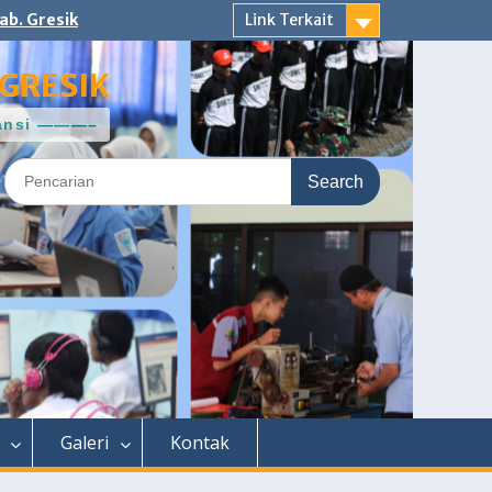
ab. Gresik
Link Terkait
GRESIK
ntansi ———–
Search
for:
Galeri
Kontak