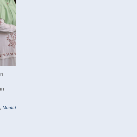
an
an
,
Maulid