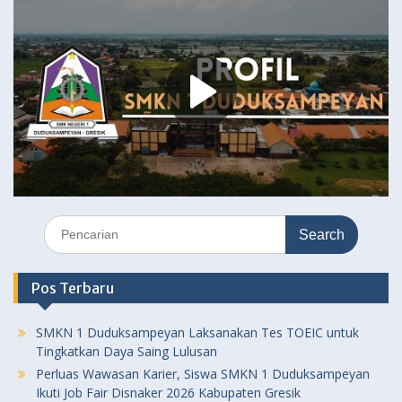
Search
for:
Pos Terbaru
SMKN 1 Duduksampeyan Laksanakan Tes TOEIC untuk
Tingkatkan Daya Saing Lulusan
Perluas Wawasan Karier, Siswa SMKN 1 Duduksampeyan
Ikuti Job Fair Disnaker 2026 Kabupaten Gresik