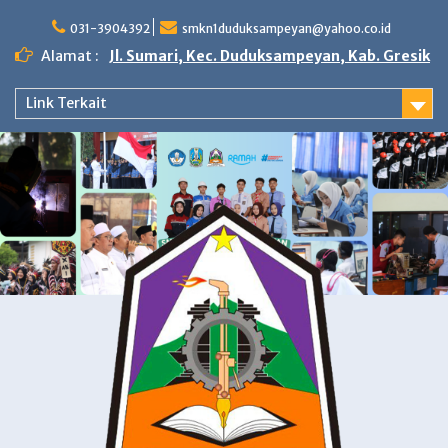
Skip
to
031-3904392
smkn1duduksampeyan@yahoo.co.id
content
Alamat :
Jl. Sumari, Kec. Duduksampeyan, Kab. Gresik
Link Terkait