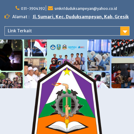
Skip
to
031-3904392
smkn1duduksampeyan@yahoo.co.id
content
Alamat :
Jl. Sumari, Kec. Duduksampeyan, Kab. Gresik
Link Terkait