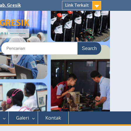
ab. Gresik
Link Terkait
GRESIK
ntansi ———–
Search
for:
Galeri
Kontak