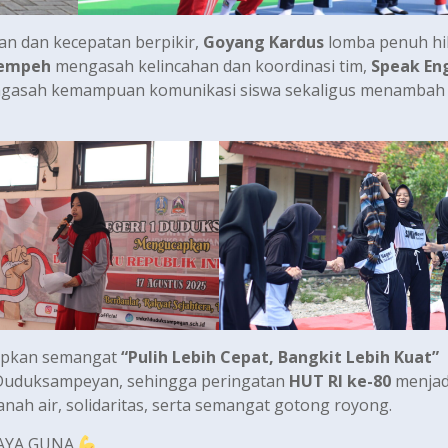
 dan kecepatan berpikir,
Goyang Kardus
lomba penuh hi
Tempeh
mengasah kelincahan dan koordinasi tim,
Speak Eng
engasah kemampuan komunikasi siswa sekaligus menambah
rapkan semangat
“Pulih Lebih Cepat, Bangkit Lebih Kuat”
1 Duduksampeyan, sehingga peringatan
HUT RI ke-80
menjad
h air, solidaritas, serta semangat gotong royong.
DAYA GUNA