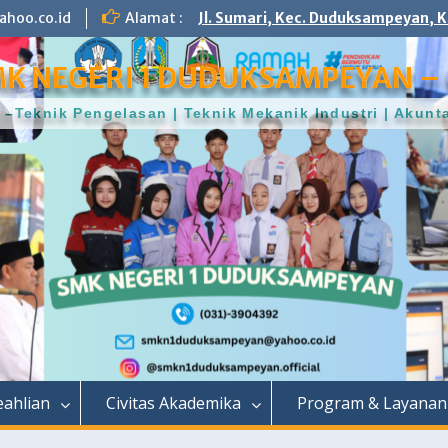
hoo.co.id
Alamat :
Jl. Sumari, Kec. Duduksampeyan, K
K NEGERI 1 DUDUKSAMPEYAN – 
–Teknik Pengelasan | Teknik Mekanik Industri | Aku
ahlian
Civitas Akademika
Program & Layanan