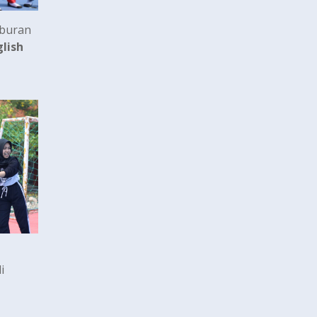
buran
lish
i