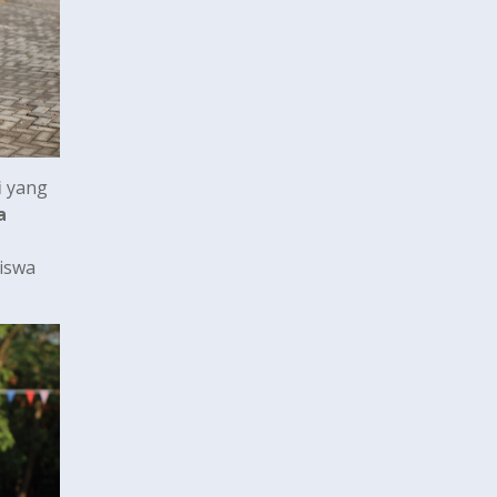
i
yang
a
iswa