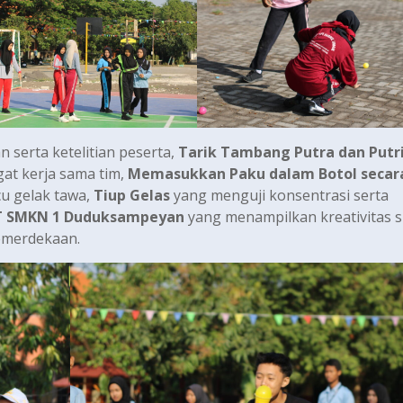
serta ketelitian peserta,
Tarik Tambang Putra dan Putr
at kerja sama tim,
Memasukkan Paku dalam Botol secar
cu gelak tawa,
Tiup Gelas
yang menguji konsentrasi serta
T SMKN 1 Duduksampeyan
yang menampilkan kreativitas s
emerdekaan.