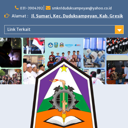
Skip
to
031-3904392
smkn1duduksampeyan@yahoo.co.id
content
Alamat :
Jl. Sumari, Kec. Duduksampeyan, Kab. Gresik
Link Terkait