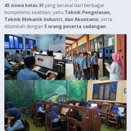
45 siswa kelas XI
yang berasal dari berbagai
kompetensi keahlian, yaitu
Teknik Pengelasan,
Teknik Mekanik Industri, dan Akuntansi
, serta
ditambah dengan
5 orang peserta cadangan
.