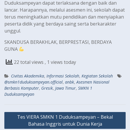
Duduksampeyan dapat terlaksana dengan baik dan
lancar. Harapannya, melalui asesmen ini, sekolah dapat
terus meningkatkan mutu pendidikan dan menyiapkan
peserta didik yang berdaya saing serta berkarakter
unggul.
SKANDUSA BERAKHLAK, BERPRESTASI, BERDAYA
GUNA
22 total views
, 1 views today
Civitas Akademika
,
Informasi Sekolah
,
Kegiatan Sekolah
@smkn1duduksampeyan.official
,
anbk
,
Asesmen Nasional
Berbasis Komputer
,
Gresik
,
Jawa Timur
,
SMKN 1
Duduksampeyan
Navigasi
Tes VIERA SMKN 1 Duduksampeyan – Bekal
pos
Bahasa Inggris untuk Dunia Kerja