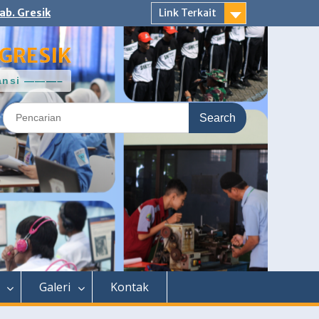
ab. Gresik
Link Terkait
GRESIK
ntansi ———–
Search
for:
Galeri
Kontak