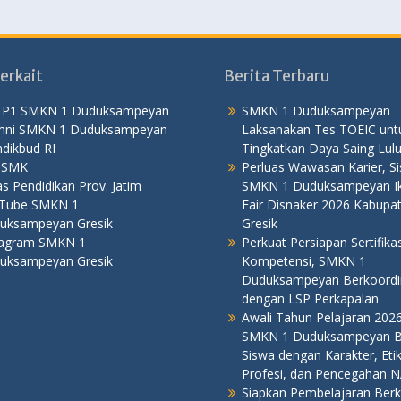
erkait
Berita Terbaru
 P1 SMKN 1 Duduksampeyan
SMKN 1 Duduksampeyan
mni SMKN 1 Duduksampeyan
Laksanakan Tes TOEIC unt
dikbud RI
Tingkatkan Daya Saing Lul
PSMK
Perluas Wawasan Karier, S
s Pendidikan Prov. Jatim
SMKN 1 Duduksampeyan Iku
Tube SMKN 1
Fair Disnaker 2026 Kabupa
uksampeyan Gresik
Gresik
tagram SMKN 1
Perkuat Persiapan Sertifikas
uksampeyan Gresik
Kompetensi, SMKN 1
Duduksampeyan Berkoordi
dengan LSP Perkapalan
Awali Tahun Pelajaran 202
SMKN 1 Duduksampeyan B
Siswa dengan Karakter, Eti
Profesi, dan Pencegahan 
Siapkan Pembelajaran Berku