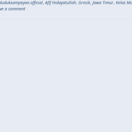
uduksampeyan.official
,
Afif Hidayatullah
,
Gresik
,
Jawa Timur
,
Kelas Mo
ve a comment