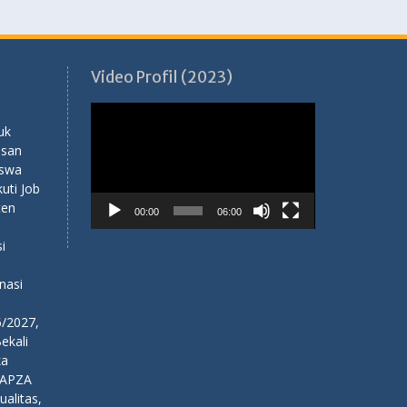
Video Profil (2023)
Pemutar
Video
uk
usan
iswa
ti Job
ten
00:00
06:00
i
nasi
6/2027,
ekali
ka
NAPZA
alitas,