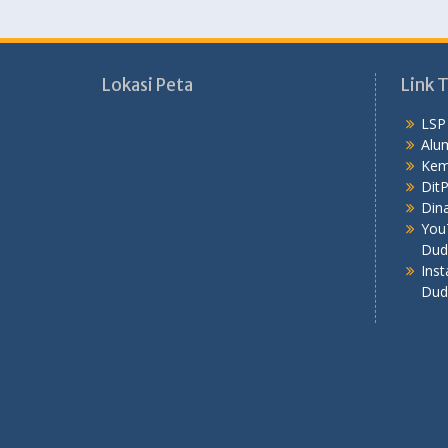
Lokasi Peta
Link T
LSP
Alu
Kem
Dit
Dina
You
Dud
Ins
Dud