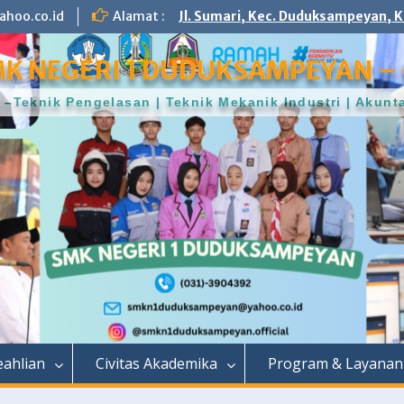
hoo.co.id
Alamat :
Jl. Sumari, Kec. Duduksampeyan, K
K NEGERI 1 DUDUKSAMPEYAN – 
–Teknik Pengelasan | Teknik Mekanik Industri | Aku
ahlian
Civitas Akademika
Program & Layanan