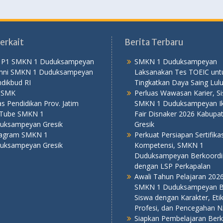
erkait
Berita Terbaru
 P1 SMKN 1 Duduksampeyan
SMKN 1 Duduksampeyan
mni SMKN 1 Duduksampeyan
Laksanakan Tes TOEIC unt
dikbud RI
Tingkatkan Daya Saing Lul
PSMK
Perluas Wawasan Karier, S
s Pendidikan Prov. Jatim
SMKN 1 Duduksampeyan Iku
Tube SMKN 1
Fair Disnaker 2026 Kabupa
uksampeyan Gresik
Gresik
tagram SMKN 1
Perkuat Persiapan Sertifikas
uksampeyan Gresik
Kompetensi, SMKN 1
Duduksampeyan Berkoordi
dengan LSP Perkapalan
Awali Tahun Pelajaran 202
SMKN 1 Duduksampeyan B
Siswa dengan Karakter, Eti
Profesi, dan Pencegahan 
Siapkan Pembelajaran Berku