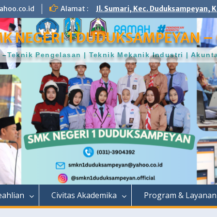
hoo.co.id
Alamat :
Jl. Sumari, Kec. Duduksampeyan, K
K NEGERI 1 DUDUKSAMPEYAN – 
–Teknik Pengelasan | Teknik Mekanik Industri | Aku
ahlian
Civitas Akademika
Program & Layanan