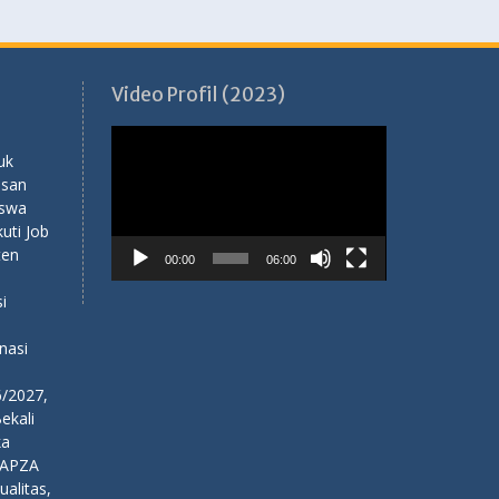
Video Profil (2023)
Pemutar
Video
uk
usan
iswa
ti Job
ten
00:00
06:00
i
nasi
6/2027,
ekali
ka
NAPZA
alitas,