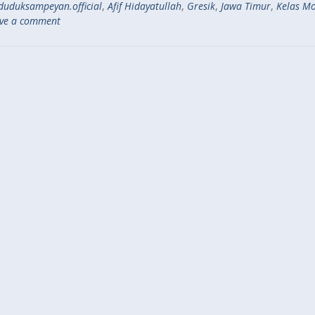
uduksampeyan.official
,
Afif Hidayatullah
,
Gresik
,
Jawa Timur
,
Kelas Mo
ve a comment