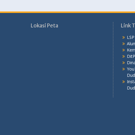
Lokasi Peta
Link T
LSP
Alu
Kem
Dit
Dina
You
Dud
Ins
Dud