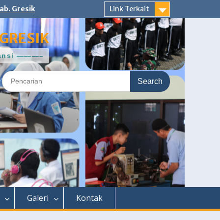
ab. Gresik
Link Terkait
GRESIK
ntansi ———–
Search
for:
Galeri
Kontak