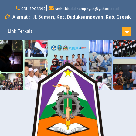
Skip
to
031-3904392
smkn1duduksampeyan@yahoo.co.id
content
Alamat :
Jl. Sumari, Kec. Duduksampeyan, Kab. Gresik
Link Terkait