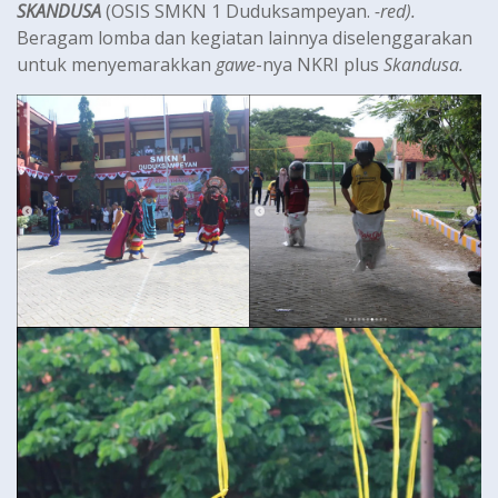
SKANDUSA
(OSIS SMKN 1 Duduksampeyan.
-red).
Beragam lomba dan kegiatan lainnya diselenggarakan
untuk menyemarakkan
gawe
-nya NKRI plus
Skandusa.