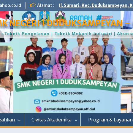
hoo.co.id
Alamat :
Jl. Sumari, Kec. Duduksampeyan, K
K NEGERI 1 DUDUKSAMPEYAN – 
–Teknik Pengelasan | Teknik Mekanik Industri | Aku
ahlian
Civitas Akademika
Program & Layanan