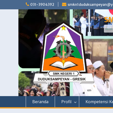
Skip
031-3904392
smkn1duduksampeyan@ya
to
content
SM
—— 
Beranda
Profil
Kompetensi Ke