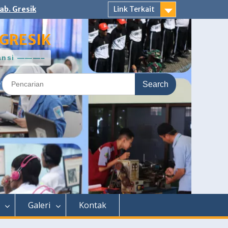
ab. Gresik
Link Terkait
GRESIK
ntansi ———–
Search
for:
Galeri
Kontak