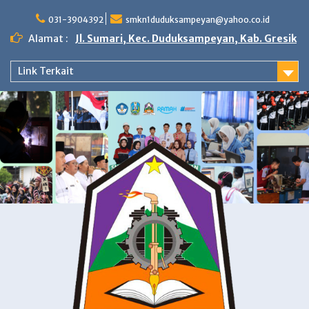
Skip
to
031-3904392
smkn1duduksampeyan@yahoo.co.id
content
Alamat :
Jl. Sumari, Kec. Duduksampeyan, Kab. Gresik
Link Terkait