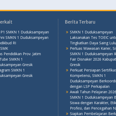
erkait
Berita Terbaru
 P1 SMKN 1 Duduksampeyan
SMKN 1 Duduksampeyan
mni SMKN 1 Duduksampeyan
Laksanakan Tes TOEIC unt
dikbud RI
Tingkatkan Daya Saing Lul
PSMK
Perluas Wawasan Karier, S
s Pendidikan Prov. Jatim
SMKN 1 Duduksampeyan Iku
Tube SMKN 1
Fair Disnaker 2026 Kabupa
uksampeyan Gresik
Gresik
tagram SMKN 1
Perkuat Persiapan Sertifikas
uksampeyan Gresik
Kompetensi, SMKN 1
Duduksampeyan Berkoordi
dengan LSP Perkapalan
Awali Tahun Pelajaran 202
SMKN 1 Duduksampeyan B
Siswa dengan Karakter, Eti
Profesi, dan Pencegahan 
Siapkan Pembelajaran Berku