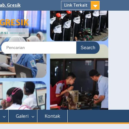
ab. Gresik
Link Terkait
GRESIK
ntansi ———–
Search
for:
Galeri
Kontak