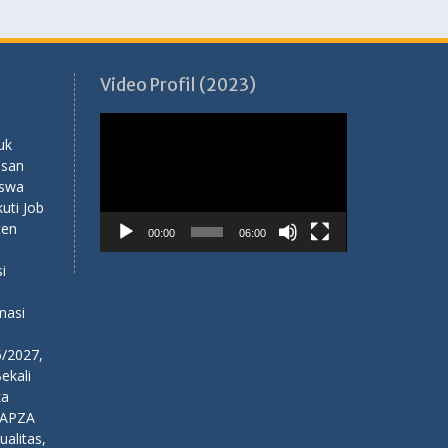
Video Profil (2023)
Pemutar
Video
uk
usan
iswa
ti Job
ten
00:00
06:00
i
nasi
6/2027,
ekali
ka
NAPZA
alitas,