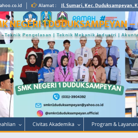
hoo.co.id
Alamat :
Jl. Sumari, Kec. Duduksampeyan, K
K NEGERI 1 DUDUKSAMPEYAN – 
–Teknik Pengelasan | Teknik Mekanik Industri | Aku
ahlian
Civitas Akademika
Program & Layanan