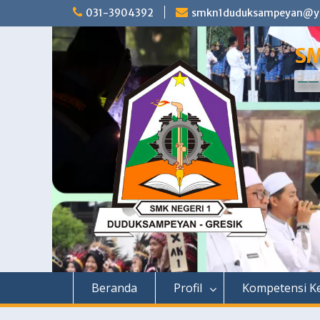
Skip
031-3904392
smkn1duduksampeyan@ya
to
content
SM
—— 
Beranda
Profil
Kompetensi Ke