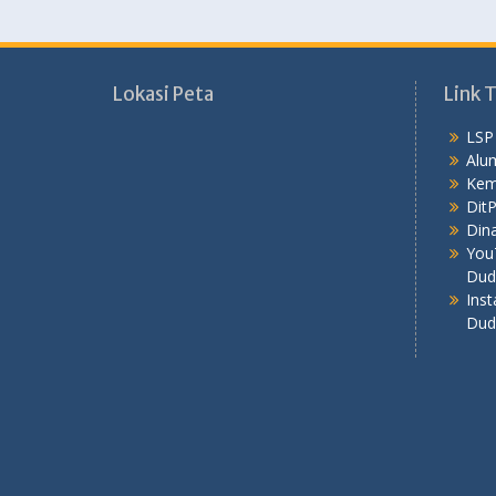
Lokasi Peta
Link T
LSP
Alu
Kem
Dit
Dina
You
Dud
Ins
Dud