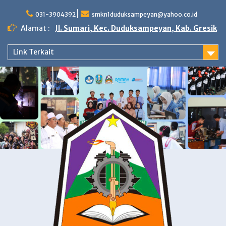
Skip
to
031-3904392
smkn1duduksampeyan@yahoo.co.id
content
Alamat :
Jl. Sumari, Kec. Duduksampeyan, Kab. Gresik
Link Terkait