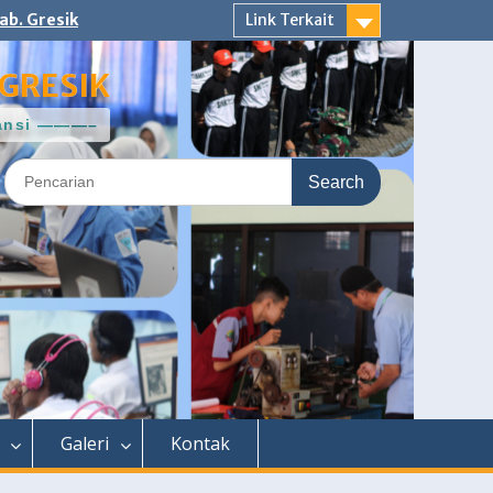
ab. Gresik
Link Terkait
GRESIK
ntansi ———–
Search
for:
Galeri
Kontak