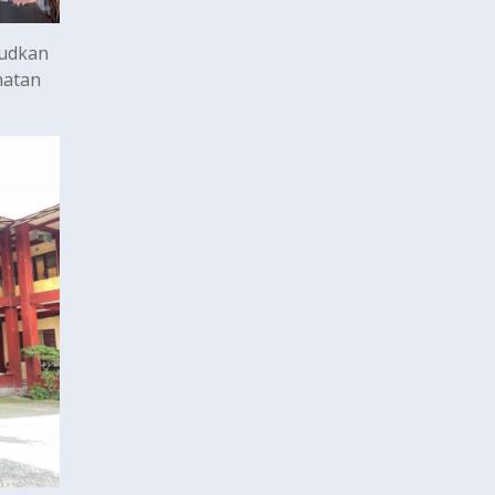
judkan
hatan