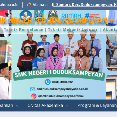
hoo.co.id
Alamat :
Jl. Sumari, Kec. Duduksampeyan, K
K NEGERI 1 DUDUKSAMPEYAN – 
–Teknik Pengelasan | Teknik Mekanik Industri | Aku
ahlian
Civitas Akademika
Program & Layanan