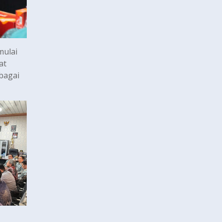
mulai
at
rbagai