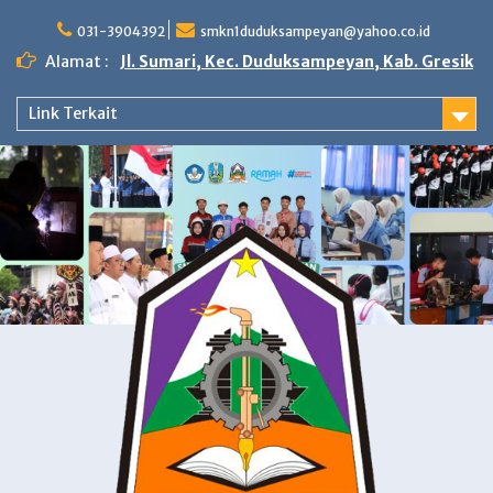
Skip
to
031-3904392
smkn1duduksampeyan@yahoo.co.id
content
Alamat :
Jl. Sumari, Kec. Duduksampeyan, Kab. Gresik
Link Terkait