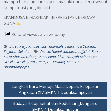
mampu bersaing dan siap memasuki dunia kerja sesuai
kompetensi yang dimiliki.
SKANDUSA BERAKHLAK, BERPRESTASI, BERDAYA
GUNA
46 total views
, 3 views today
Bursa Kerja Khusus
,
Ekstrakurikuler
,
Informasi Sekolah
,
Kegiatan Sekolah
@smkn1duduksampeyan.official
,
Bursa
Kerja Khusus
,
Cabang Dinas Pendidikan Wilayah Kabupaten
Gresik
,
Gresik
,
Jawa Timur
,
PT. Kawung
,
SMKN 1
Duduksampeyan
Navigasi
Langkah Baru Menuju Masa Depan, Pelepasan
pos
Angkatan XIV SMKN 1 Duduksampeyan
Budaya Hidup Sehat dan Peduli Lingkungan di
SMKN 1 Duduksampeyan