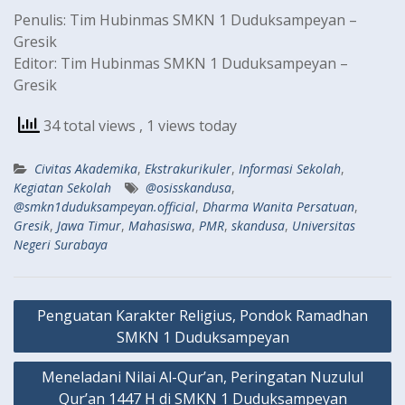
Penulis: Tim Hubinmas SMKN 1 Duduksampeyan –
Gresik
Editor: Tim Hubinmas SMKN 1 Duduksampeyan –
Gresik
34 total views
, 1 views today
Civitas Akademika
,
Ekstrakurikuler
,
Informasi Sekolah
,
Kegiatan Sekolah
@osisskandusa
,
@smkn1duduksampeyan.official
,
Dharma Wanita Persatuan
,
Gresik
,
Jawa Timur
,
Mahasiswa
,
PMR
,
skandusa
,
Universitas
Negeri Surabaya
Navigasi
Penguatan Karakter Religius, Pondok Ramadhan
pos
SMKN 1 Duduksampeyan
Meneladani Nilai Al-Qur’an, Peringatan Nuzulul
Qur’an 1447 H di SMKN 1 Duduksampeyan