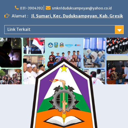
Skip
to
031-3904392
smkn1duduksampeyan@yahoo.co.id
content
Alamat :
Jl. Sumari, Kec. Duduksampeyan, Kab. Gresik
Link Terkait