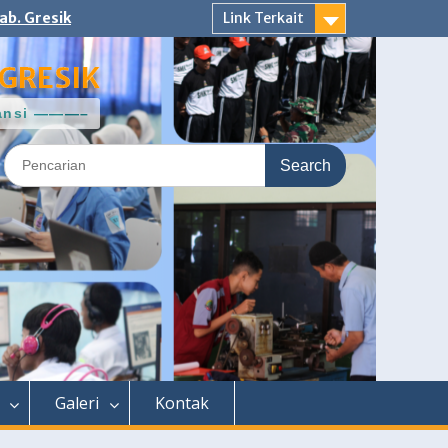
ab. Gresik
Link Terkait
GRESIK
ntansi ———–
Search
for:
Galeri
Kontak