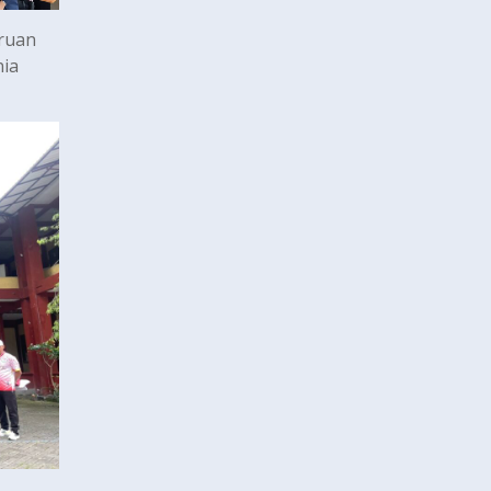
uruan
nia