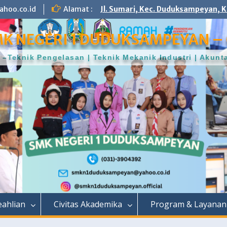
hoo.co.id
Alamat :
Jl. Sumari, Kec. Duduksampeyan, K
K NEGERI 1 DUDUKSAMPEYAN – 
–Teknik Pengelasan | Teknik Mekanik Industri | Aku
ahlian
Civitas Akademika
Program & Layanan