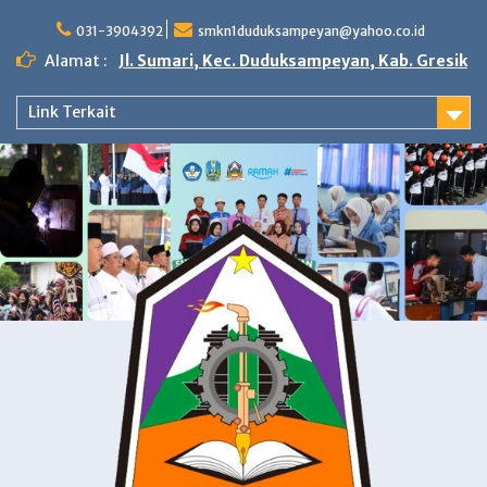
Skip
to
031-3904392
smkn1duduksampeyan@yahoo.co.id
content
Alamat :
Jl. Sumari, Kec. Duduksampeyan, Kab. Gresik
Link Terkait