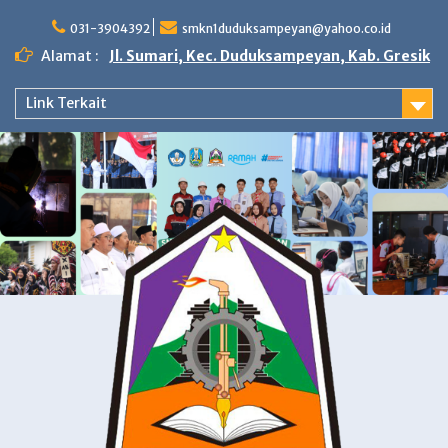
Skip
to
031-3904392
smkn1duduksampeyan@yahoo.co.id
content
Alamat :
Jl. Sumari, Kec. Duduksampeyan, Kab. Gresik
Link Terkait