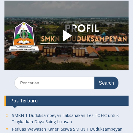
Search
for:
Pos Terbaru
SMKN 1 Duduksampeyan Laksanakan Tes TOEIC untuk
Tingkatkan Daya Saing Lulusan
Perluas Wawasan Karier, Siswa SMKN 1 Duduksampeyan