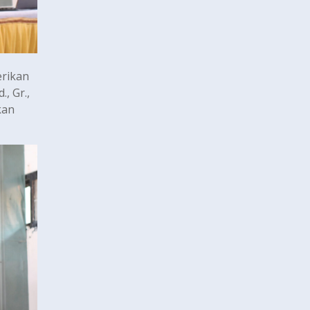
erikan
, Gr.,
kan