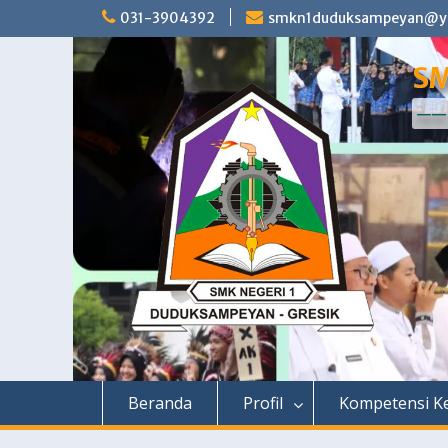
Skip
031-3904392
smkn1duduksampeyan@ya
to
content
SM
—— 
Beranda
Profil
Kompetensi Ke