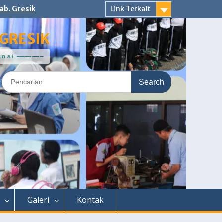
ab. Gresik
Link Terkait
GRESIK
ntansi ———–
Search
for:
Galeri
Kontak