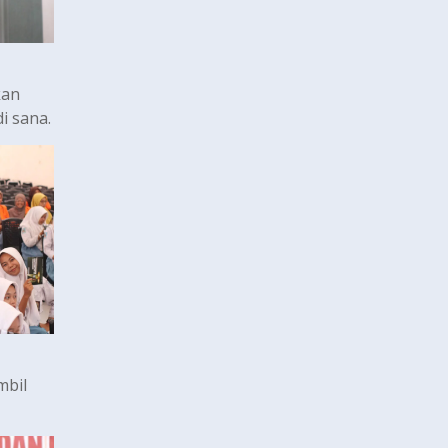
kan
i sana.
mbil