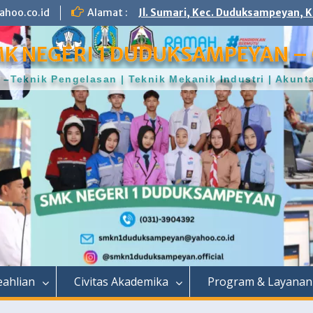
hoo.co.id
Alamat :
Jl. Sumari, Kec. Duduksampeyan, K
K NEGERI 1 DUDUKSAMPEYAN – 
–Teknik Pengelasan | Teknik Mekanik Industri | Aku
ahlian
Civitas Akademika
Program & Layanan