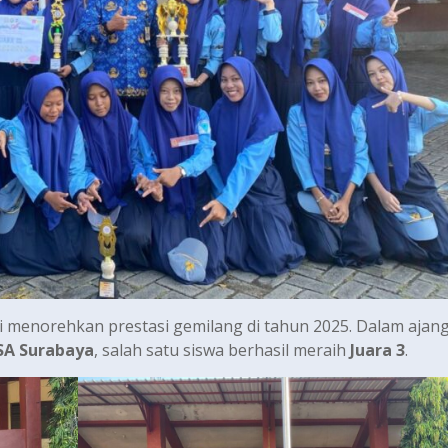
 menorehkan prestasi gemilang di tahun 2025. Dalam ajan
SA Surabaya
, salah satu siswa berhasil meraih
Juara 3
.