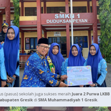
us (pasus) sekolah juga sukses meraih
Juara 2 Purwa LKBB
abupaten Gresik
di
SMA Muhammadiyah 1 Gresik
.