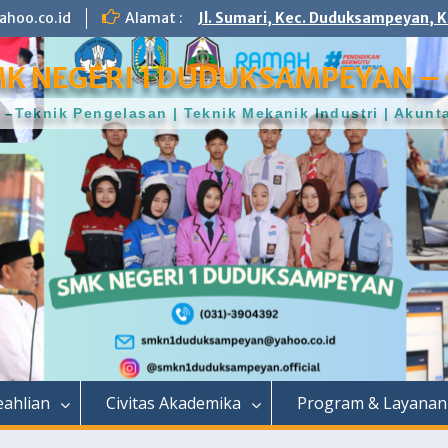
hoo.co.id
Alamat :
Jl. Sumari, Kec. Duduksampeyan, K
K NEGERI 1 DUDUKSAMPEYAN – 
–Teknik Pengelasan | Teknik Mekanik Industri | Aku
ahlian
Civitas Akademika
Program & Layanan