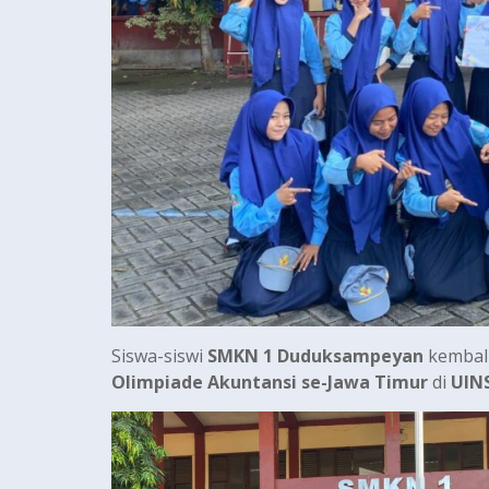
Siswa-siswi
SMKN 1 Duduksampeyan
kembali
Olimpiade Akuntansi se-Jawa Timur
di
UIN