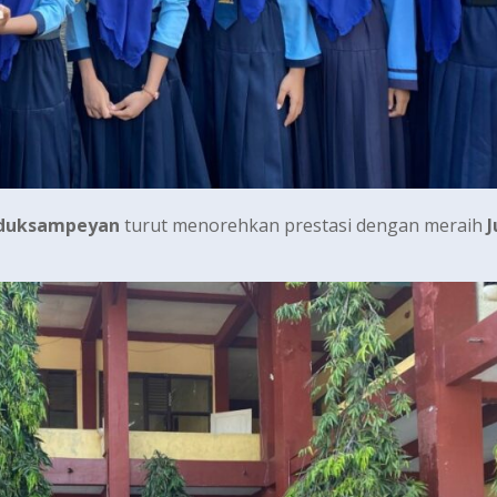
Duduksampeyan
turut menorehkan prestasi dengan meraih
J