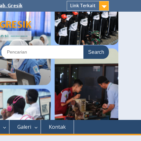
ab. Gresik
Link Terkait
GRESIK
ntansi ———–
Search
for:
Galeri
Kontak