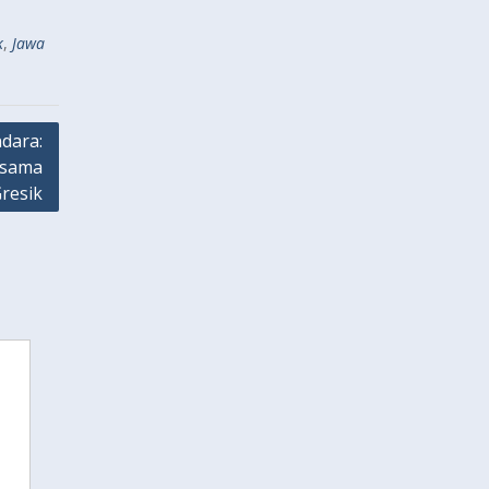
k
,
Jawa
dara:
rsama
resik