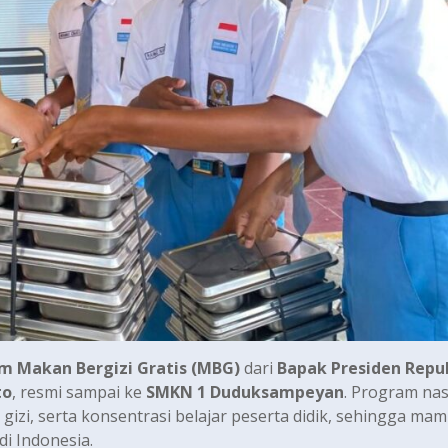
m Makan Bergizi Gratis (MBG)
dari
Bapak Presiden Repu
to
, resmi sampai ke
SMKN 1 Duduksampeyan
. Program nas
gizi, serta konsentrasi belajar peserta didik, sehingga ma
i Indonesia.