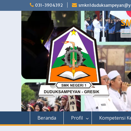
Skip
031-3904392
smkn1duduksampeyan@ya
to
content
SM
—— 
Beranda
Profil
Kompetensi Ke