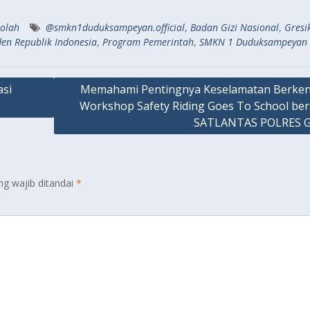
kolah
@smkn1duduksampeyan.official
,
Badan Gizi Nasional
,
Gresi
den Republik Indonesia
,
Program Pemerintah
,
SMKN 1 Duduksampeyan
asi
Memahami Pentingnya Keselamatan Berken
Workshop Safety Riding Goes To School be
SATLANTAS POLRES G
ng wajib ditandai
*