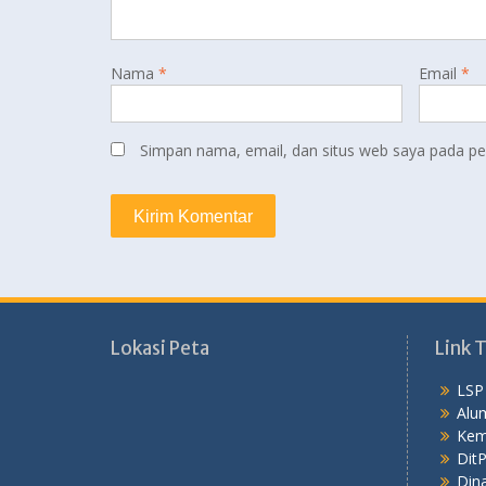
Nama
*
Email
*
Simpan nama, email, dan situs web saya pada pe
Lokasi Peta
Link T
LSP
Alu
Kem
Dit
Dina