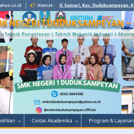
hoo.co.id
Alamat :
Jl. Sumari, Kec. Duduksampeyan, K
K NEGERI 1 DUDUKSAMPEYAN – 
–Teknik Pengelasan | Teknik Mekanik Industri | Aku
ahlian
Civitas Akademika
Program & Layanan