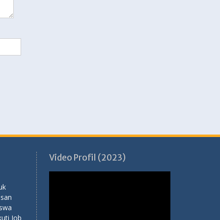
Video Profil (2023)
Pemutar
Video
uk
usan
iswa
ti Job