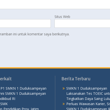
Situs Web
ramban ini untuk komentar saya berikutnya.
erkait
Berita Terbaru
 P1 SMKN 1 Duduksampeyan
SMKN 1 Duduksampeyan
mni SMKN 1 Duduksampeyan
Laksanakan Tes TOEIC unt
dikbud RI
Tingkatkan Daya Saing Lul
PSMK
Perluas Wawasan Karier, S
s Pendidikan Prov. Jatim
SMKN 1 Duduksampeyan Iku