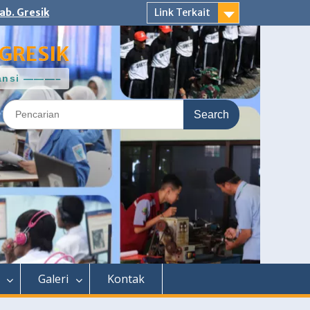
ab. Gresik
Link Terkait
GRESIK
ntansi ———–
Search
for:
Galeri
Kontak