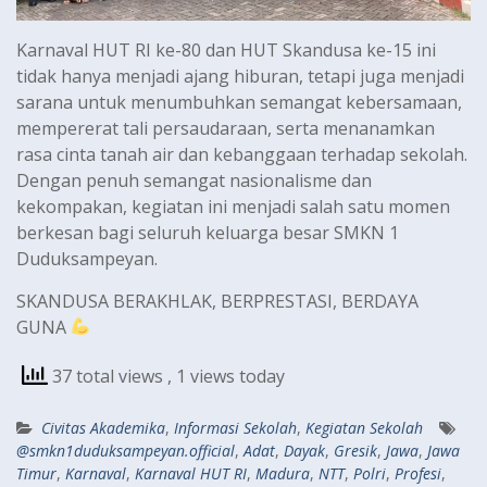
Karnaval HUT RI ke-80 dan HUT Skandusa ke-15 ini
tidak hanya menjadi ajang hiburan, tetapi juga menjadi
sarana untuk menumbuhkan semangat kebersamaan,
mempererat tali persaudaraan, serta menanamkan
rasa cinta tanah air dan kebanggaan terhadap sekolah.
Dengan penuh semangat nasionalisme dan
kekompakan, kegiatan ini menjadi salah satu momen
berkesan bagi seluruh keluarga besar SMKN 1
Duduksampeyan.
SKANDUSA BERAKHLAK, BERPRESTASI, BERDAYA
GUNA
37 total views
, 1 views today
Civitas Akademika
,
Informasi Sekolah
,
Kegiatan Sekolah
@smkn1duduksampeyan.official
,
Adat
,
Dayak
,
Gresik
,
Jawa
,
Jawa
Timur
,
Karnaval
,
Karnaval HUT RI
,
Madura
,
NTT
,
Polri
,
Profesi
,