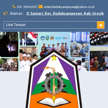
Skip
to
031-3904392
smkn1duduksampeyan@yahoo.co.id
content
Alamat :
Jl. Sumari, Kec. Duduksampeyan, Kab. Gresik
Link Terkait