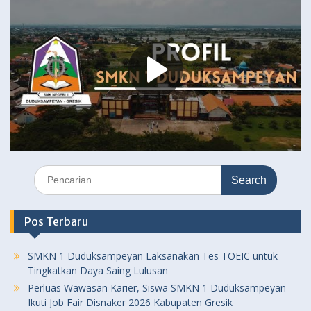
Search
for:
Pos Terbaru
SMKN 1 Duduksampeyan Laksanakan Tes TOEIC untuk
Tingkatkan Daya Saing Lulusan
Perluas Wawasan Karier, Siswa SMKN 1 Duduksampeyan
Ikuti Job Fair Disnaker 2026 Kabupaten Gresik