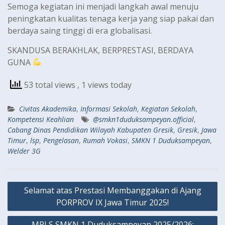
Semoga kegiatan ini menjadi langkah awal menuju
peningkatan kualitas tenaga kerja yang siap pakai dan
berdaya saing tinggi di era globalisasi.
SKANDUSA BERAKHLAK, BERPRESTASI, BERDAYA
GUNA
53 total views
, 1 views today
Civitas Akademika
,
Informasi Sekolah
,
Kegiatan Sekolah
,
Kompetensi Keahlian
@smkn1duduksampeyan.official
,
Cabang Dinas Pendidikan Wilayah Kabupaten Gresik
,
Gresik
,
Jawa
Timur
,
lsp
,
Pengelasan
,
Rumah Vokasi
,
SMKN 1 Duduksampeyan
,
Welder 3G
Navigasi
Selamat atas Prestasi Membanggakan di Ajang
pos
PORPROV IX Jawa Timur 2025!
MPLS SMKN 1 Duduksampeyan 2025/2026: