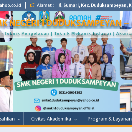
hoo.co.id
Alamat :
Jl. Sumari, Kec. Duduksampeyan, K
K NEGERI 1 DUDUKSAMPEYAN – 
–Teknik Pengelasan | Teknik Mekanik Industri | Aku
ahlian
Civitas Akademika
Program & Layanan