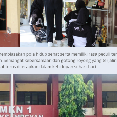
 membiasakan pola hidup sehat serta memiliki rasa peduli t
h. Semangat kebersamaan dan gotong royong yang terjalin
apat terus diterapkan dalam kehidupan sehari-hari.