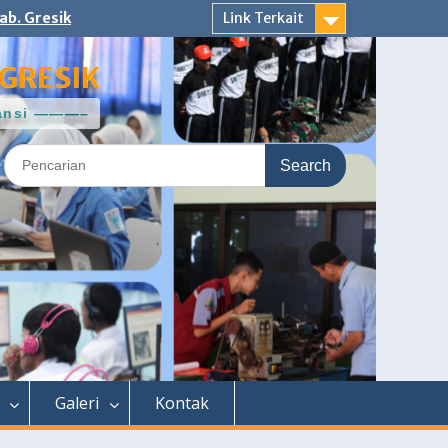
ab. Gresik
Link Terkait
GRESIK
ntansi ———–
Search
for:
Galeri
Kontak