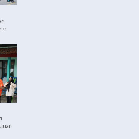
ah
ran
1
ujuan