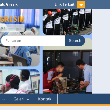
ab. Gresik
Link Terkait
GRESIK
ntansi ———–
Search
for:
Galeri
Kontak