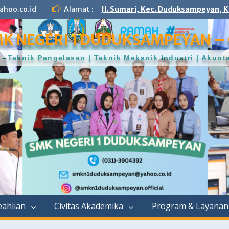
hoo.co.id
Alamat :
Jl. Sumari, Kec. Duduksampeyan, K
K NEGERI 1 DUDUKSAMPEYAN – 
–Teknik Pengelasan | Teknik Mekanik Industri | Aku
ahlian
Civitas Akademika
Program & Layanan