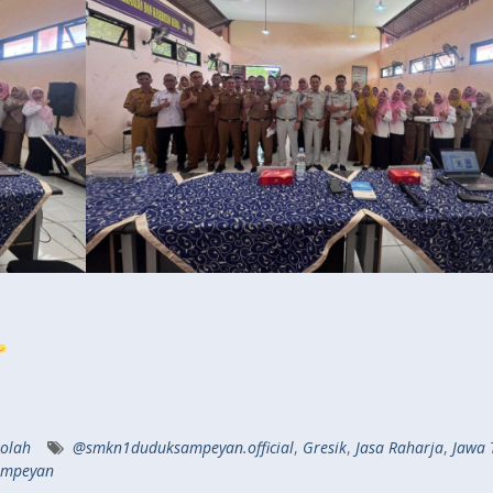
kolah
@smkn1duduksampeyan.official
,
Gresik
,
Jasa Raharja
,
Jawa 
ampeyan