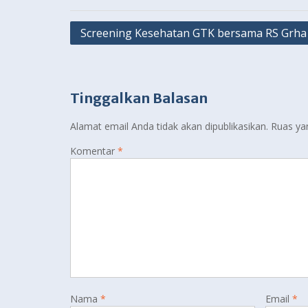
Navigasi
Screening Kesehatan GTK bersama RS Grha
pos
Tinggalkan Balasan
Alamat email Anda tidak akan dipublikasikan.
Ruas ya
Komentar
*
Nama
*
Email
*