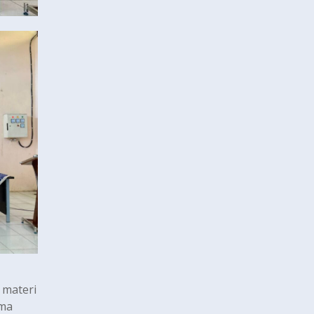
 materi
ama