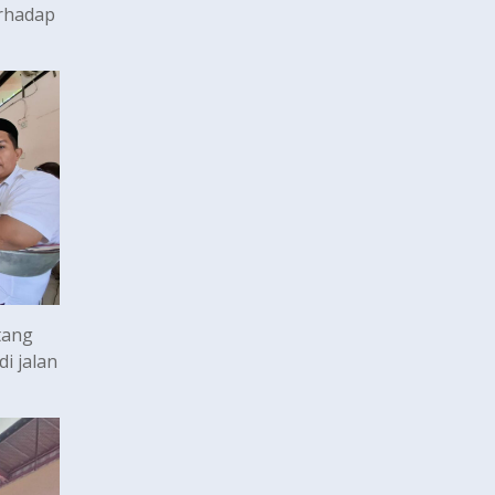
erhadap
tang
i jalan