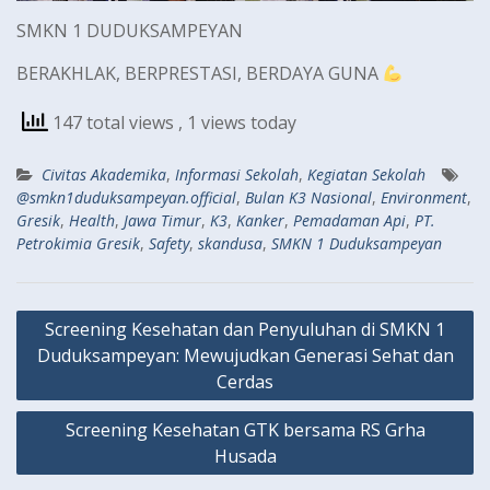
SMKN 1 DUDUKSAMPEYAN
BERAKHLAK, BERPRESTASI, BERDAYA GUNA
147 total views
, 1 views today
Civitas Akademika
,
Informasi Sekolah
,
Kegiatan Sekolah
@smkn1duduksampeyan.official
,
Bulan K3 Nasional
,
Environment
,
Gresik
,
Health
,
Jawa Timur
,
K3
,
Kanker
,
Pemadaman Api
,
PT.
Petrokimia Gresik
,
Safety
,
skandusa
,
SMKN 1 Duduksampeyan
Navigasi
Screening Kesehatan dan Penyuluhan di SMKN 1
pos
Duduksampeyan: Mewujudkan Generasi Sehat dan
Cerdas
Screening Kesehatan GTK bersama RS Grha
Husada