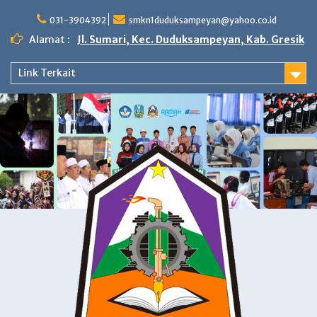
Skip
to
031-3904392
smkn1duduksampeyan@yahoo.co.id
content
Alamat :
Jl. Sumari, Kec. Duduksampeyan, Kab. Gresik
Link Terkait