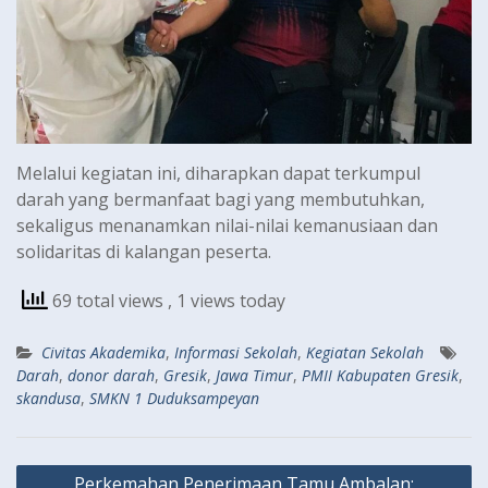
Melalui kegiatan ini, diharapkan dapat terkumpul
darah yang bermanfaat bagi yang membutuhkan,
sekaligus menanamkan nilai-nilai kemanusiaan dan
solidaritas di kalangan peserta.
69 total views
, 1 views today
Civitas Akademika
,
Informasi Sekolah
,
Kegiatan Sekolah
Darah
,
donor darah
,
Gresik
,
Jawa Timur
,
PMII Kabupaten Gresik
,
skandusa
,
SMKN 1 Duduksampeyan
Navigasi
Perkemahan Penerimaan Tamu Ambalan: