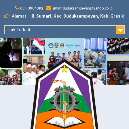
Skip
to
031-3904392
smkn1duduksampeyan@yahoo.co.id
content
Alamat :
Jl. Sumari, Kec. Duduksampeyan, Kab. Gresik
Link Terkait