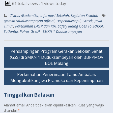
61 total views
, 1 views today
Civitas Akademika
,
Informasi Sekolah
,
Kegiatan Sekolah
@smkn1duduksampeyan.official
,
Dispendukcapil
,
Gresik
,
Jawa
Timur
,
Perekaman E-KTP dan KIA
,
Safety Riding Goes To School
,
Satlantas Polres Gresik
,
SMKN 1 Duduksampeyan
Navigasi
Pendampingan Program Gerakan Sekolah Sehat
pos
(GSS) di SMKN 1 Duduksampeyan oleh BBPPMOV
BOE Malang
Perkemahan Penerimaan Tamu Ambalan:
Mengukuhkan Jiwa Pramuka dan Kepemimpinan
Tinggalkan Balasan
Alamat email Anda tidak akan dipublikasikan.
Ruas yang wajib
ditandai
*