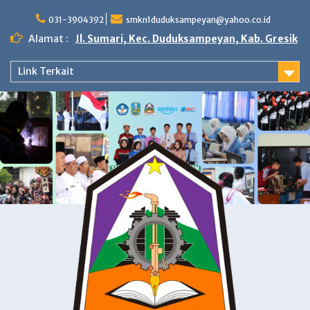
Skip
to
031-3904392
smkn1duduksampeyan@yahoo.co.id
content
Alamat :
Jl. Sumari, Kec. Duduksampeyan, Kab. Gresik
Link Terkait