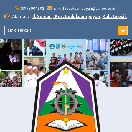
Skip
to
031-3904392
smkn1duduksampeyan@yahoo.co.id
content
Alamat :
Jl. Sumari, Kec. Duduksampeyan, Kab. Gresik
Link Terkait