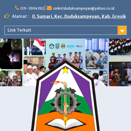
Skip
to
031-3904392
smkn1duduksampeyan@yahoo.co.id
content
Alamat :
Jl. Sumari, Kec. Duduksampeyan, Kab. Gresik
Link Terkait