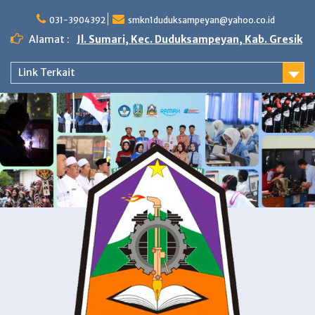
Skip
to
031-3904392
smkn1duduksampeyan@yahoo.co.id
content
Alamat :
Jl. Sumari, Kec. Duduksampeyan, Kab. Gresik
Link Terkait