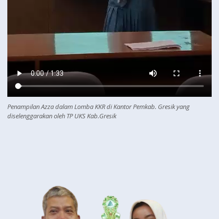
Penampilan Azza dalam Lomba KKR di Kantor Pemkab. Gresik yang
diselenggarakan oleh TP UKS Kab.Gresik