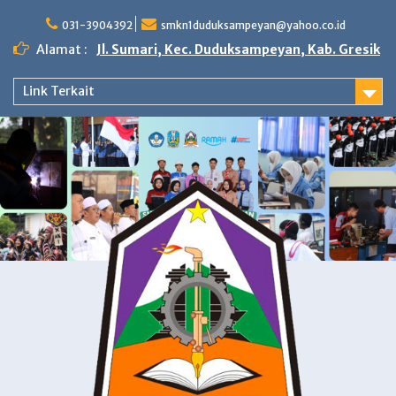
Skip
to
031-3904392
smkn1duduksampeyan@yahoo.co.id
content
Alamat :
Jl. Sumari, Kec. Duduksampeyan, Kab. Gresik
Link Terkait