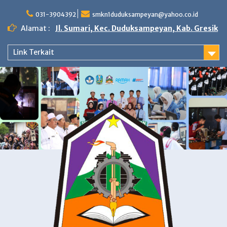
Skip
to
031-3904392
smkn1duduksampeyan@yahoo.co.id
content
Alamat :
Jl. Sumari, Kec. Duduksampeyan, Kab. Gresik
Link Terkait