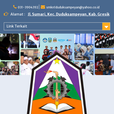
Skip
to
031-3904392
smkn1duduksampeyan@yahoo.co.id
content
Alamat :
Jl. Sumari, Kec. Duduksampeyan, Kab. Gresik
Link Terkait