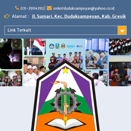
Skip
to
031-3904392
smkn1duduksampeyan@yahoo.co.id
content
Alamat :
Jl. Sumari, Kec. Duduksampeyan, Kab. Gresik
Link Terkait