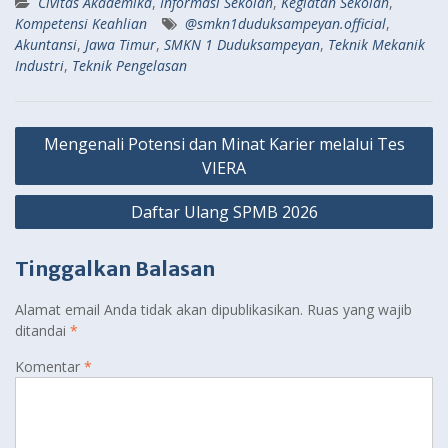
Civitas Akademika
,
Informasi Sekolah
,
Kegiatan Sekolah
,
Kompetensi Keahlian
@smkn1duduksampeyan.official
,
Akuntansi
,
Jawa Timur
,
SMKN 1 Duduksampeyan
,
Teknik Mekanik
Industri
,
Teknik Pengelasan
Navigasi
Mengenali Potensi dan Minat Karier melalui Tes
pos
VIERA
Daftar Ulang SPMB 2026
Tinggalkan Balasan
Alamat email Anda tidak akan dipublikasikan.
Ruas yang wajib
ditandai
*
Komentar
*