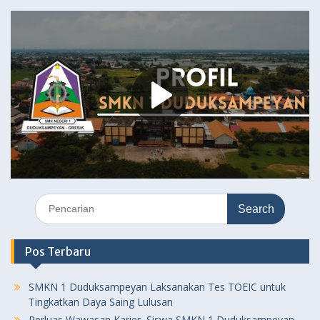
Search
for:
Pos Terbaru
SMKN 1 Duduksampeyan Laksanakan Tes TOEIC untuk
Tingkatkan Daya Saing Lulusan
Perluas Wawasan Karier, Siswa SMKN 1 Duduksampeyan