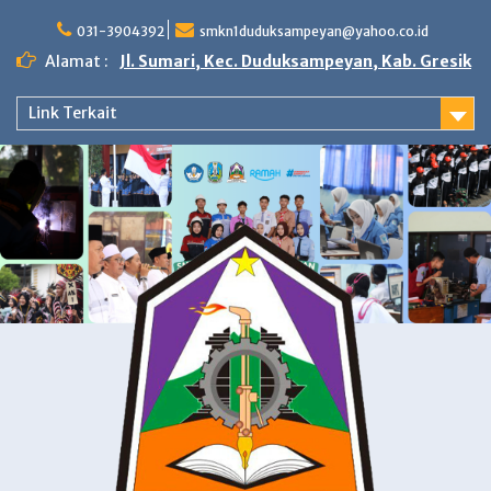
Skip
to
031-3904392
smkn1duduksampeyan@yahoo.co.id
content
Alamat :
Jl. Sumari, Kec. Duduksampeyan, Kab. Gresik
Link Terkait